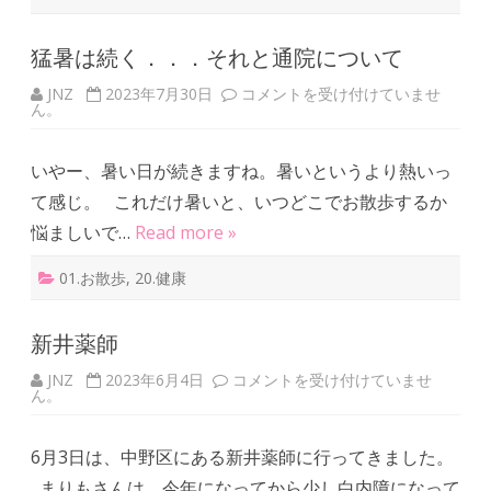
猛暑は続く．．．それと通院について
JNZ
2023年7月30日
猛
コメントを受け付けていませ
ん。
暑
は
続
く
いやー、暑い日が続きますね。暑いというより熱いっ
．
．
て感じ。 これだけ暑いと、いつどこでお散歩するか
．
そ
悩ましいで…
Read more »
れ
と
通
01.お散歩
,
20.健康
院
に
つ
い
新井薬師
て
は
JNZ
2023年6月4日
新
コメントを受け付けていませ
ん。
井
薬
師
は
6月3日は、中野区にある新井薬師に行ってきました。
まりもさんは、今年になってから少し白内障になって