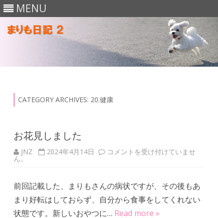
MENU
Skip
to
content
CATEGORY ARCHIVES:
20.健康
お花見しました
JNZ
2024年4月14日
お
コメントを受け付けていませ
ん。
花
見
し
ま
前回記載した、まりもさんの病状ですが、その後もあ
し
た
まり好転はしておらず、自分から食事をしてくれない
は
状態です。新しいおやつに…
Read more »