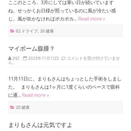
ここのところ、3月にしては寒い日が続いています
貧
血
ね。せっかくお日様が照っているのに風が冷たい感
は
じ。風が吹かなければポカポカ…
Read more »
02.ドライブ
,
20.健康
マイボーム腺腫？
JNZ
2023年11月12日
マ
コメントを受け付けていませ
ん。
イ
ボ
ー
ム
11月11日に、まりもさんはちょっとした手術をしまし
腺
腫
た。 まりもさんは1ヶ月に1度くらいのペースで眼科
？
は
に通…
Read more »
20.健康
まりもさんは元気ですよ