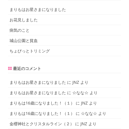
c
h
まりもはお星さまになりました
お花見しました
病気のこと
城山公園と貧血
ちょびっとトリミング
最近のコメント
まりもはお星さまになりました
に
JNZ
より
まりもはお星さまになりました
に
☆なな☆
より
まりもは16歳になりました！（１）
に
JNZ
より
まりもは16歳になりました！（１）
に
☆なな☆
より
金櫻神社とクリスタルライン（２）
に
JNZ
より