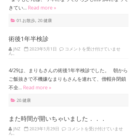
きてい…
Read more »
01.お散歩
,
20.健康
術後1年半検診
JNZ
2023年5月1日
術
コメントを受け付けていませ
ん。
後
1
年
半
4/29は、まりもさんの術後1年半検診でした。 朝から
検
診
ご飯抜きで不機嫌なまりもさんを連れて、僧帽弁閉鎖
は
不全…
Read more »
20.健康
また時間が開いちゃいました．．．
JNZ
2023年1月29日
ま
コメントを受け付けていませ
ん。
た