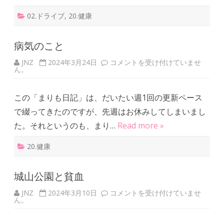
02.ドライブ
,
20.健康
病気のこと
JNZ
2024年3月24日
病
コメントを受け付けていませ
ん。
気
の
こ
と
この「まりも日記」は、だいたい週1回の更新ペース
は
で綴ってきたのですが、先週はお休みしてしまいまし
た。それというのも、まり…
Read more »
20.健康
城山公園と貧血
JNZ
2024年3月10日
城
コメントを受け付けていませ
ん。
山
公
園
と