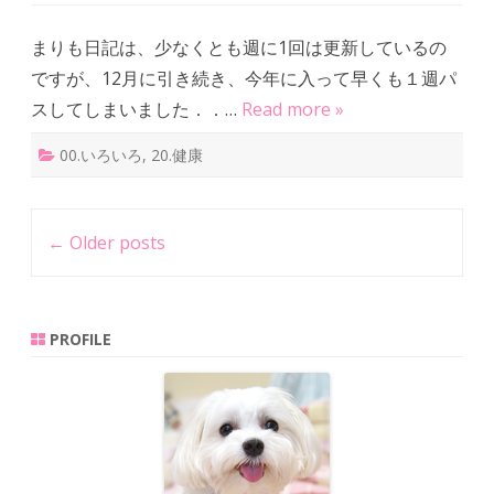
時
間
が
まりも日記は、少なくとも週に1回は更新しているの
開
い
ですが、12月に引き続き、今年に入って早くも１週パ
ち
ゃ
スしてしまいました．．…
Read more »
い
ま
し
00.いろいろ
,
20.健康
た
．
．
．
は
Post
←
Older posts
navigation
PROFILE