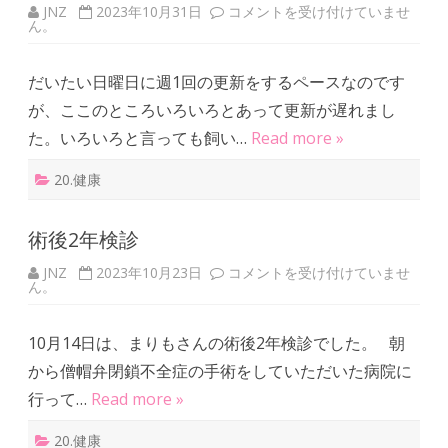
JNZ
2023年10月31日
ま
コメントを受け付けていませ
ん。
り
も
さ
ん
だいたい日曜日に週1回の更新をするペースなのです
は
元
が、ここのところいろいろとあって更新が遅れまし
気
で
た。いろいろと言っても飼い…
Read more »
す
よ
は
20.健康
術後2年検診
JNZ
2023年10月23日
術
コメントを受け付けていませ
ん。
後
2
年
検
10月14日は、まりもさんの術後2年検診でした。 朝
診
は
から僧帽弁閉鎖不全症の手術をしていただいた病院に
行って…
Read more »
20.健康