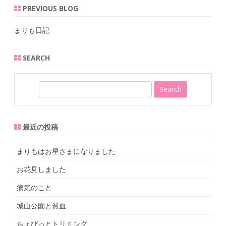
PREVIOUS BLOG
まりも日記
SEARCH
S
e
a
r
最近の投稿
c
h
まりもはお星さまになりました
お花見しました
病気のこと
城山公園と貧血
ちょびっとトリミング