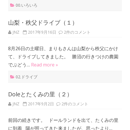
ま
00.いろいろ
し
た
（
１
山梨・秩父ドライブ（１）
）
へ
の
JNZ
2017年9月16日
山
2件のコメント
梨
・
秩
8月26日の土曜日、まりもさんは山梨から秩父にかけ
父
ド
て、ドライブしてきました。 勝沼の行きつけの農園
ラ
イ
でぶどう…
Read more »
ブ
（
１
02.ドライブ
）
へ
の
Doleとたくみの里（２）
JNZ
2017年9月2日
D
2件のコメント
o
l
e
前回の続きです。 ドールランドを出て、たくみの里
と
た
に到着 陽が照ってきた来ましたが、思ったより…
く