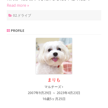
み
Read more »
の
里
（
02.ドライブ
２
）
へ
の
PROFILE
まりも
マルチーズ♀
2007年9月29日 ～ 2023年4月23日
16歳5ヶ月25日