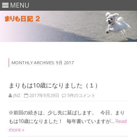
MENU
Skip
to
content
MONTHLY ARCHIVES:
9月 2017
まりもは10歳になりました（１）
JNZ
2017年9月29日
ま
5件のコメント
り
も
は
※前回の続きは、少し先に延ばします。 今日、まり
1
0
もは10歳になりました！ 毎年書いていますが…
Read
歳
に
more »
な
り