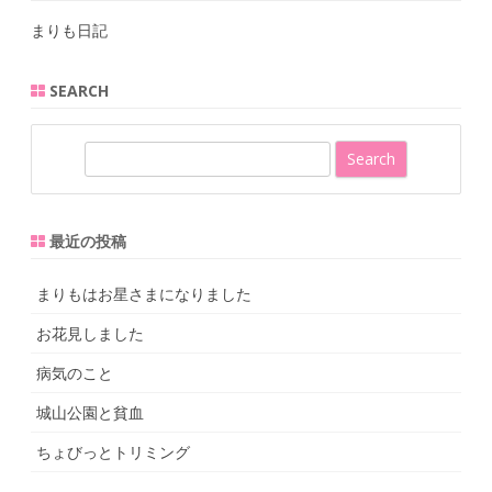
まりも日記
SEARCH
S
e
a
r
最近の投稿
c
h
まりもはお星さまになりました
お花見しました
病気のこと
城山公園と貧血
ちょびっとトリミング