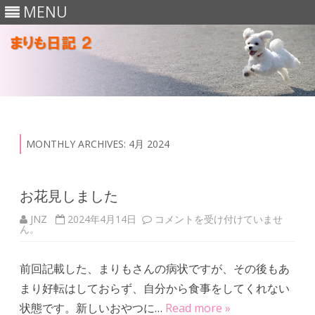
MENU
Skip
to
content
MONTHLY ARCHIVES:
4月 2024
お花見しました
JNZ
2024年4月14日
お
コメントを受け付けていませ
ん。
花
見
し
ま
前回記載した、まりもさんの病状ですが、その後もあ
し
た
まり好転はしておらず、自分から食事をしてくれない
は
状態です。新しいおやつに…
Read more »