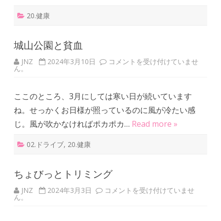
20.健康
城山公園と貧血
JNZ
2024年3月10日
城
コメントを受け付けていませ
ん。
山
公
園
と
ここのところ、3月にしては寒い日が続いています
貧
血
ね。せっかくお日様が照っているのに風が冷たい感
は
じ。風が吹かなければポカポカ…
Read more »
02.ドライブ
,
20.健康
ちょびっとトリミング
JNZ
2024年3月3日
ち
コメントを受け付けていませ
ん。
ょ
び
っ
と