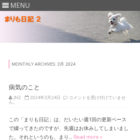
MENU
Skip
to
content
MONTHLY ARCHIVES:
3月 2024
病気のこと
JNZ
2024年3月24日
病
コメントを受け付けていませ
ん。
気
の
こ
と
この「まりも日記」は、だいたい週1回の更新ペース
は
で綴ってきたのですが、先週はお休みしてしまいまし
た。それというのも、まり…
Read more »