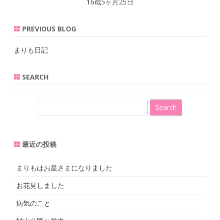
16歳5ヶ月25日
PREVIOUS BLOG
まりも日記
SEARCH
S
e
a
r
最近の投稿
c
h
まりもはお星さまになりました
お花見しました
病気のこと