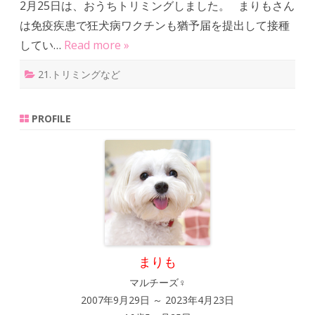
2月25日は、おうちトリミングしました。 まりもさん
ト
リ
は免疫疾患で狂犬病ワクチンも猶予届を提出して接種
ミ
ン
してい…
Read more »
グ
は
21.トリミングなど
PROFILE
まりも
マルチーズ♀
2007年9月29日 ～ 2023年4月23日