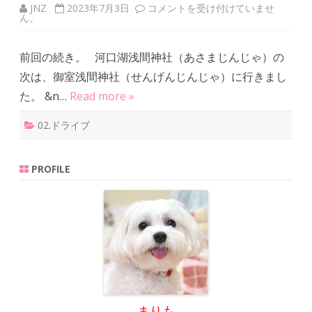
JNZ
2023年7月3日
浅
コメントを受け付けていませ
ん。
間
神
社
巡
前回の続き。 河口湖浅間神社（あさまじんじゃ）の
り
（
次は、御室浅間神社（せんげんじんじゃ）に行きまし
２
）
た。 &n…
Read more »
は
02.ドライブ
PROFILE
まりも