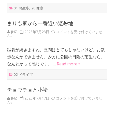
と
通
01.お散歩
,
20.健康
院
に
つ
い
まりも家から一番近い避暑地
て
は
JNZ
2023年7月23日
ま
コメントを受け付けていませ
ん。
り
も
家
か
猛暑が続きますね。昼間はとてもじゃないけど、お散
ら
一
歩なんかできません。夕方に公園の日陰の芝生なら、
番
近
なんとかって感じです。 …
Read more »
い
避
暑
02.ドライブ
地
は
チョウチョと小諸
JNZ
2023年7月17日
チ
コメントを受け付けていませ
ん。
ョ
ウ
チ
ョ