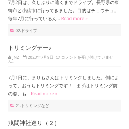
7月2日は、久しぶりに遠くまでドライブ。長野県の東
と
小
御市と小諸市に行ってきました。目的はチョウチョ。
諸
は
毎年7月に行っているん…
Read more »
02.ドライブ
トリミングデー♪
JNZ
2023年7月9日
ト
コメントを受け付けていませ
ん。
リ
ミ
ン
グ
7月1日に、まりもさんはトリミングしました。例によ
デ
ー
って、おうちトリミングです！ まずはトリミング前
♪
は
の姿、も…
Read more »
21.トリミングなど
浅間神社巡り（２）