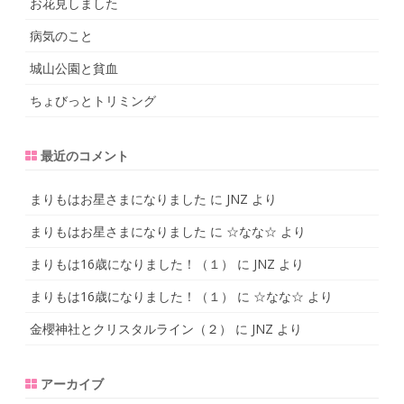
お花見しました
病気のこと
城山公園と貧血
ちょびっとトリミング
最近のコメント
まりもはお星さまになりました
に
JNZ
より
まりもはお星さまになりました
に
☆なな☆
より
まりもは16歳になりました！（１）
に
JNZ
より
まりもは16歳になりました！（１）
に
☆なな☆
より
金櫻神社とクリスタルライン（２）
に
JNZ
より
アーカイブ