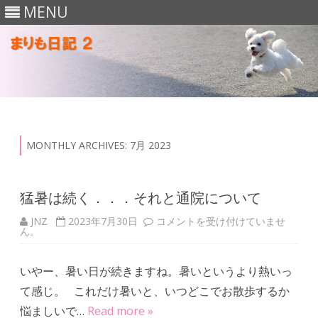
MENU
Skip
to
content
MONTHLY ARCHIVES:
7月 2023
猛暑は続く．．．それと通院について
JNZ
2023年7月30日
猛
コメントを受け付けていませ
ん。
暑
は
続
く
いやー、暑い日が続きますね。暑いというより熱いっ
．
．
て感じ。 これだけ暑いと、いつどこでお散歩するか
．
そ
悩ましいで…
Read more »
れ