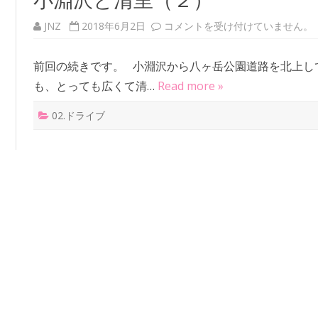
JNZ
2018年6月2日
小
コメントを受け付けていません。
淵
沢
と
前回の続きです。 小淵沢から八ヶ岳公園道路を北上し
清
里
も、とっても広くて清…
Read more »
（
２
）
02.ドライブ
は