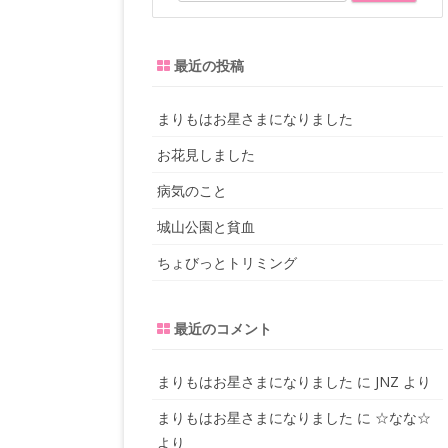
e
a
r
最近の投稿
c
h
まりもはお星さまになりました
お花見しました
病気のこと
城山公園と貧血
ちょびっとトリミング
最近のコメント
まりもはお星さまになりました
に
JNZ
より
まりもはお星さまになりました
に
☆なな☆
より