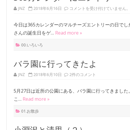
JNZ
2018年6月16日
3
コメントを受け付けていません
6
5
カ
今日は365カレンダーのマルチーズエントリーの日でし
レ
ン
さんの誕生日をゲ…
Read more »
ダ
ー
に
00.いろいろ
エ
ン
ト
リ
バラ園に行ってきたよ
ー
は
JNZ
2018年6月10日
バ
2件のコメント
ラ
園
に
5月27日は近所の公園にある、バラ園に行ってきまし
行
っ
こ…
Read more »
て
き
た
01.お散歩
よ
へ
の
小淵沢と清里（２）