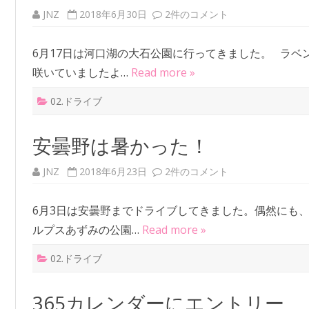
JNZ
2018年6月30日
ハ
2件のコメント
ナ
テ
ラ
6月17日は河口湖の大石公園に行ってきました。 ラ
ス
へ
咲いていましたよ…
Read more »
の
02.ドライブ
安曇野は暑かった！
JNZ
2018年6月23日
安
2件のコメント
曇
野
は
6月3日は安曇野までドライブしてきました。偶然にも
暑
か
ルプスあずみの公園…
Read more »
っ
た
！
02.ドライブ
へ
の
365カレンダーにエントリー