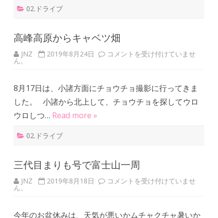
02.ドライブ
高峰高原からキャベツ畑
JNZ
2019年8月24日
高
コメントを受け付けていませ
ん。
峰
高
原
か
8月17日は、小諸方面にチョウチョ撮影に行ってきま
ら
キ
した。 小諸から北上して、チョウチョを探してウロ
ャ
ベ
ウロしつ…
Read more »
ツ
畑
は
02.ドライブ
三代目まりも号で富士山一周
JNZ
2019年8月18日
三
コメントを受け付けていませ
ん。
代
目
ま
り
今年のお盆休みは、天気が悪いかムチャクチャ暑いか
も