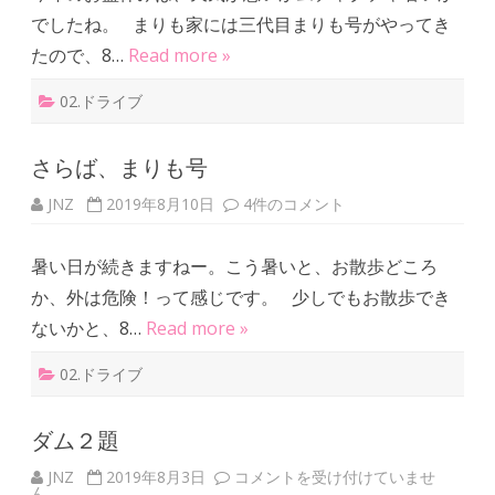
号
でしたね。 まりも家には三代目まりも号がやってき
で
富
たので、8…
Read more »
士
山
一
02.ドライブ
周
は
さらば、まりも号
JNZ
2019年8月10日
さ
4件のコメント
ら
ば
、
暑い日が続きますねー。こう暑いと、お散歩どころ
ま
り
か、外は危険！って感じです。 少しでもお散歩でき
も
号
ないかと、8…
Read more »
へ
の
02.ドライブ
ダム２題
JNZ
2019年8月3日
ダ
コメントを受け付けていませ
ん。
ム