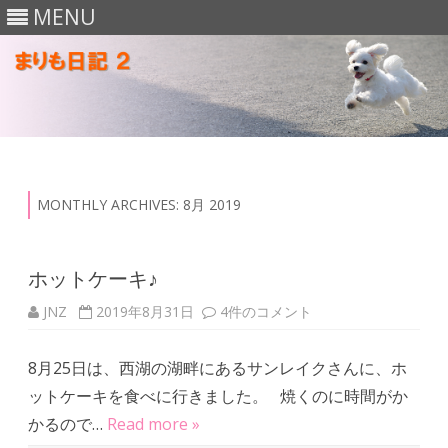
MENU
Skip
to
content
MONTHLY ARCHIVES:
8月 2019
ホットケーキ♪
JNZ
2019年8月31日
ホ
4件のコメント
ッ
ト
ケ
8月25日は、西湖の湖畔にあるサンレイクさんに、ホ
ー
キ
ットケーキを食べに行きました。 焼くのに時間がか
♪
へ
かるので…
Read more »
の