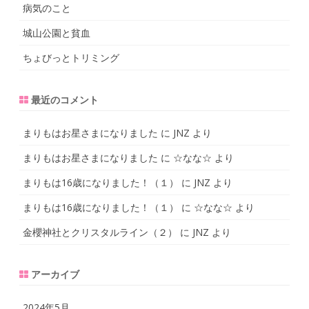
病気のこと
城山公園と貧血
ちょびっとトリミング
最近のコメント
まりもはお星さまになりました
に
JNZ
より
まりもはお星さまになりました
に
☆なな☆
より
まりもは16歳になりました！（１）
に
JNZ
より
まりもは16歳になりました！（１）
に
☆なな☆
より
金櫻神社とクリスタルライン（２）
に
JNZ
より
アーカイブ
2024年5月